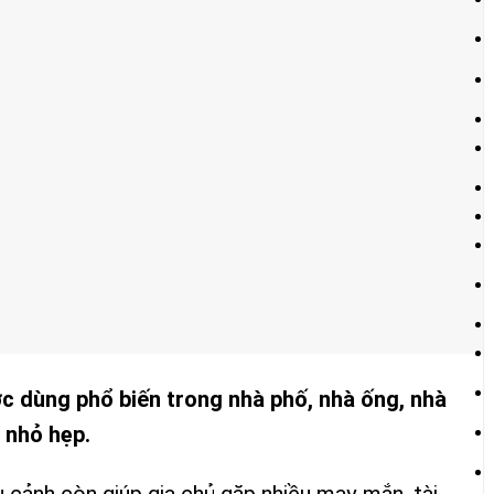
c dùng phổ biến trong nhà phố, nhà ống, nhà
 nhỏ hẹp.
u cảnh còn giúp gia chủ gặp nhiều may mắn, tài