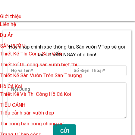
Giới thiệu
Liên hệ
Dự Án
SÂN VƯỜN
Hãy nhập chính xác thông tin, Sân vườn VTop sẽ gọi
Thiết Kế Thi Công Sân Vườn
lại TƯ VẤN NGAY cho bạn!
Thiết kế thi công sân vườn biệt thự
Thiết Kế Sân Vườn Trên Sân Thượng
Hồ Cá Koi
Thiết Kế Và Thi Công Hồ Cá Koi
TIỂU CẢNH
Tiểu cảnh sân vườn đẹp
Thi công ban công chung cư
Trang trí ban công