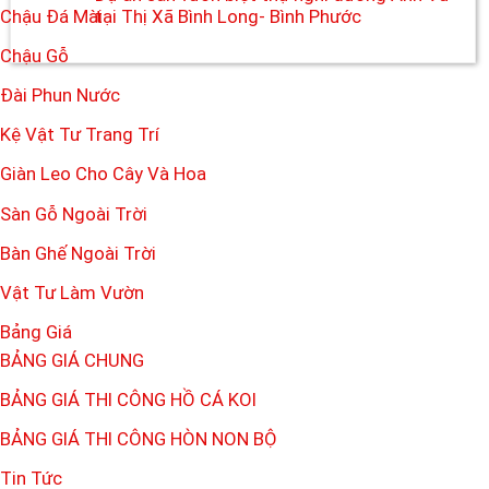
Chậu Đá Mài
tại Thị Xã Bình Long- Bình Phước
Chậu Gỗ
Đài Phun Nước
Kệ Vật Tư Trang Trí
Giàn Leo Cho Cây Và Hoa
Sàn Gỗ Ngoài Trời
Bàn Ghế Ngoài Trời
Vật Tư Làm Vườn
Bảng Giá
BẢNG GIÁ CHUNG
BẢNG GIÁ THI CÔNG HỒ CÁ KOI
BẢNG GIÁ THI CÔNG HÒN NON BỘ
Tin Tức