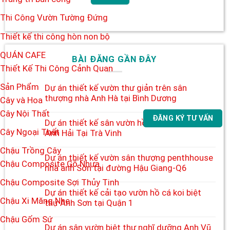
Thi Công Vườn Tường Đứng
Thiết kế thi công hòn non bộ
QUÁN CAFE
BÀI ĐĂNG GẦN ĐÂY
Thiết Kế Thi Công Cảnh Quan
Sản Phẩm
Dự án thiết kế vườn thư giản trên sân
thượng nhà Anh Hà tại Bình Dương
Cây và Hoa
Cây Nội Thất
ĐĂNG KÝ TƯ VẤN
Dự án thiết kế sân vườn hồ bơi nhà biệt thự
Cây Ngoại Thất
Anh Hải Tại Trà Vinh
Chậu Trồng Cây
Dự án thiết kế vườn sân thượng penthhouse
Chậu Composite Gỗ Nhựa
nhà anh Sơn tại đường Hậu Giang-Q6
Chậu Composite Sợi Thủy Tinh
Dự án thiết kế cải tạo vườn hồ cá koi biệt
Chậu Xi Măng Nhẹ
thự Anh Sơn tại Quận 1
Chậu Gốm Sứ
Dự án sân vườn biệt thự nghĩ dưỡng Anh Vũ