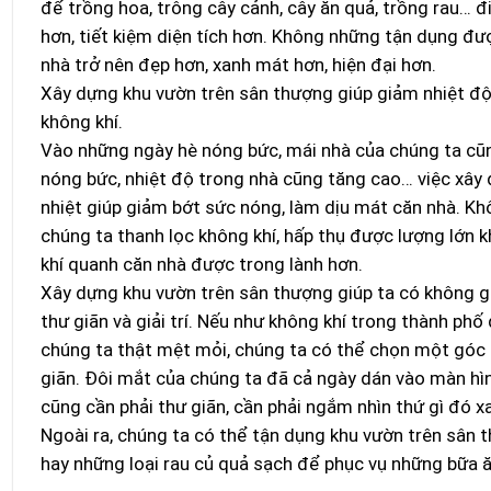
để trồng hoa, trông cây cảnh, cây ăn quả, trồng rau… đi
hơn, tiết kiệm diện tích hơn. Không những tận dụng đư
nhà trở nên đẹp hơn, xanh mát hơn, hiện đại hơn.
Xây dựng khu vườn trên sân thượng giúp giảm nhiệt độ 
không khí.
Vào những ngày hè nóng bức, mái nhà của chúng ta cũng
nóng bức, nhiệt độ trong nhà cũng tăng cao… việc xâ
nhiệt giúp giảm bớt sức nóng, làm dịu mát căn nhà. Kh
chúng ta thanh lọc không khí, hấp thụ được lượng lớn 
khí quanh căn nhà được trong lành hơn.
Xây dựng khu vườn trên sân thượng giúp ta có không gi
thư giãn và giải trí. Nếu như không khí trong thành phố
chúng ta thật mệt mỏi, chúng ta có thể chọn một góc s
giãn. Đôi mắt của chúng ta đã cả ngày dán vào màn hìn
cũng cần phải thư giãn, cần phải ngắm nhìn thứ gì đó x
Ngoài ra, chúng ta có thể tận dụng khu vườn trên sân 
hay những loại rau củ quả sạch để phục vụ những bữa ă