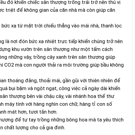
ều đó khiến chiếc sân thượng trống trải trở nên thú vị
ợc triệt để không gian của căn nhà mà còn giúp căn
bức xạ từ mặt trời chiếu thẳng vào mái nhà, thanh lọc
 là nơi đón bức xạ nhiệt trực tiếp khiến chúng trở nên
y dựng khu vườn trên sân thượng như một tấm cách
ông những vậy, trồng cây xanh trên sân thượng giúp
khí CO2 mà con người thải ra môi trường giúp bầu không
an thoáng đãng, thoải mái, gần gũi với thiên nhiên để
 quá bụi bặm và ngột ngạt, công việc cả ngày dài khiến
ân thượng bên vài chậu cây, vài nhánh hoa thể thư
h máy tính với hàng nghìn con chữ, hàng tỉ con số
anh mát hơn, tươi tắn hơn.
thượng để tự tay trồng những bông hoa mà ta yêu thích
n chất lượng cho cả gia đình.