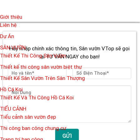
Giới thiệu
Liên hệ
Dự Án
SÂN VƯỜN
Hãy nhập chính xác thông tin, Sân vườn VTop sẽ gọi
Thiết Kế Thi Công Sân Vườn
lại TƯ VẤN NGAY cho bạn!
Thiết kế thi công sân vườn biệt thự
Thiết Kế Sân Vườn Trên Sân Thượng
Hồ Cá Koi
Thiết Kế Và Thi Công Hồ Cá Koi
TIỂU CẢNH
Tiểu cảnh sân vườn đẹp
Thi công ban công chung cư
Trang trí ban công