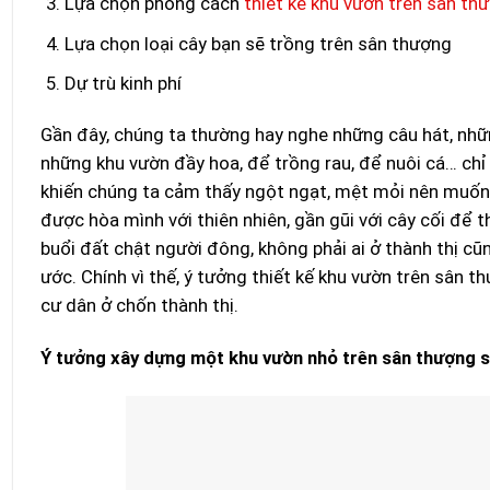
Lựa chọn phong cách
thiết kế khu vườn trên sân th
Lựa chọn loại cây bạn sẽ trồng trên sân thượng
Dự trù kinh phí
Gần đây, chúng ta thường hay nghe những câu hát, nh
những khu vườn đầy hoa, để trồng rau, để nuôi cá… chỉ
khiến chúng ta cảm thấy ngột ngạt, mệt mỏi nên muốn
được hòa mình với thiên nhiên, gần gũi với cây cối để t
buổi đất chật người đông, không phải ai ở thành thị c
ước. Chính vì thế, ý tưởng thiết kế khu vườn trên sân 
cư dân ở chốn thành thị.
Ý tưởng xây dựng một khu vườn nhỏ trên sân thượng sẽ 