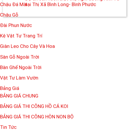
Chậu Đá Mài
tại Thị Xã Bình Long- Bình Phước
Chậu Gỗ
Đài Phun Nước
Kệ Vật Tư Trang Trí
Giàn Leo Cho Cây Và Hoa
Sàn Gỗ Ngoài Trời
Bàn Ghế Ngoài Trời
Vật Tư Làm Vườn
Bảng Giá
BẢNG GIÁ CHUNG
BẢNG GIÁ THI CÔNG HỒ CÁ KOI
BẢNG GIÁ THI CÔNG HÒN NON BỘ
Tin Tức