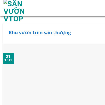
Skip
to
content
Khu vườn trên sân thượng
21
Th11