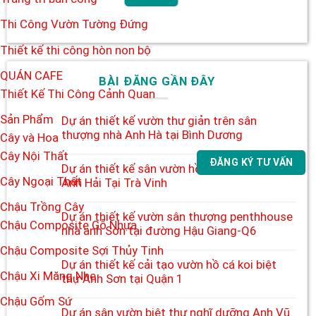
Thi Công Vườn Tường Đứng
Thiết kế thi công hòn non bộ
QUÁN CAFE
BÀI ĐĂNG GẦN ĐÂY
Thiết Kế Thi Công Cảnh Quan
Sản Phẩm
Dự án thiết kế vườn thư giản trên sân
thượng nhà Anh Hà tại Bình Dương
Cây và Hoa
Cây Nội Thất
ĐĂNG KÝ TƯ VẤN
Dự án thiết kế sân vườn hồ bơi nhà biệt thự
Cây Ngoại Thất
Anh Hải Tại Trà Vinh
Chậu Trồng Cây
Dự án thiết kế vườn sân thượng penthhouse
Chậu Composite Gỗ Nhựa
nhà anh Sơn tại đường Hậu Giang-Q6
Chậu Composite Sợi Thủy Tinh
Dự án thiết kế cải tạo vườn hồ cá koi biệt
Chậu Xi Măng Nhẹ
thự Anh Sơn tại Quận 1
Chậu Gốm Sứ
Dự án sân vườn biệt thự nghĩ dưỡng Anh Vũ